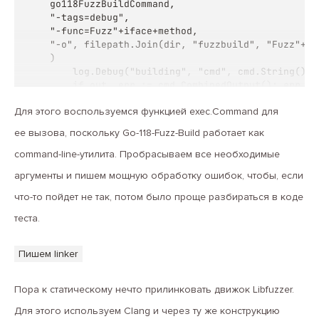
go118FuzzBuildCommand,

"-tags=debug",

"-func=Fuzz"+iface+method,

"-o", filepath.Join(dir, "fuzzbuild", "Fuzz"+if
)

    log.Debug("building", "cmd", cmd.String())

    if out, err := cmd.CombinedOutput(); err != 
        log.Error("go-118-fuzz-build", "error", 
Для этого воспользуемся функцией exec.Command для
return fmt.Errorf("go-118-fuzz-build: %w", err) 
return nil }
ее вызова, поскольку Go-118-Fuzz-Build работает как
command-line-утилита. Пробрасываем все необходимые
аргументы и пишем мощную обработку ошибок, чтобы, если
что-то пойдет не так, потом было проще разбираться в коде
теста.
Пишем linker
Пора к статическому нечто прилинковать движок Libfuzzer.
Для этого используем Clang и через ту же конструкцию