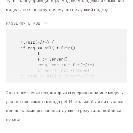
Тут в голову приходит одна модная молодежная языковая
модель, но я покажу, почему это не лучший подход.
РАЗВЕРНУТЬ КОД
f.Fuzz(~//~) {

if req == nil{ t.Skip()

       }

       s := Server{}

       resp, err := s.Get(~//~)

       if err != nil {return}

if resp == nil{ t.Error("~//~")

} }
Это тот же самый тест, который сгенерировала мне модель
для того же самого метода get. И сколько бы я ни пытался
менять параметры запроса, лучшего результата добиться
не смог.