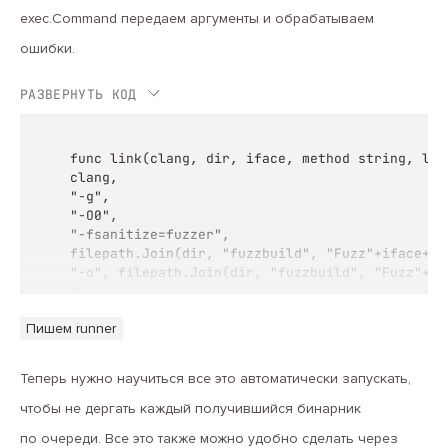
exec.Command передаем аргументы и обрабатываем
ошибки.
РАЗВЕРНУТЬ КОД
func link(clang, dir, iface, method string, log
clang,

"-g",

"-O0",

"-fsanitize=fuzzer",

filepath.Join(dir, "fuzzbuild", "Fuzz"+iface+met
"-o", filepath.Join(dir, "fuzzbuild", "Fuzz"+if
)

return nil }
Пишем runner
Теперь нужно научиться все это автоматически запускать,
чтобы не дергать каждый получившийся бинарник
по очереди. Все это также можно удобно сделать через