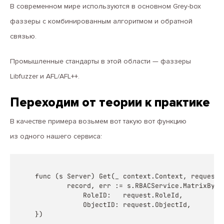
В современном мире используются в основном Grey-box
фаззеры с комбинированным алгоритмом и обратной
связью.
Промышленные стандарты в этой области — фаззеры
Libfuzzer и AFL/AFL++.
Переходим от теории к практике
В качестве примера возьмем вот такую вот функцию
из одного нашего сервиса:
func (s Server) Get(_ context.Context, request 
        record, err := s.RBACService.MatrixByID(
            RoleID:   request.RoleId,

            ObjectID: request.ObjectId,

})