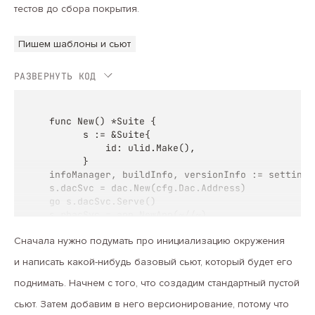
тестов до сбора покрытия.
Пишем шаблоны и сьют
РАЗВЕРНУТЬ КОД
func New() *Suite {

      s := &Suite{

          id: ulid.Make(),

      }

infoManager, buildInfo, versionInfo := settings
s.dacSvc = dac.New(cfg.Dac.Address)

go s.dacSvc.Serve()

s.rbacSvc = app.NewApp(~//~)

go s.rbacSvc.Serve(context.Background())

Сначала нужно подумать про инициализацию окружения
return s

и написать какой-нибудь базовый сьют, который будет его
}
поднимать. Начнем с того, что создадим стандартный пустой
сьют. Затем добавим в него версионирование, потому что