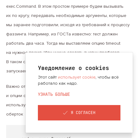
exec.Command. В этом простом примере будем вызывать
их по кругу, передавать необходимые аргументы, которые
мы заранее подготовили, исходя из требований к процессу
фаззинга. Например, из ГОСТа известно: тест должен
работать два часа. Тогда мы выставляем опцию timeout
на нужное время. Или нужно сделать тысячу пробегов.
В таком случае выставим опцию runs на 1000. И после этого
Уведомление о cookies
запускаем соответствующий бинар.
Этот сайт
использует cookie
, чтобы всё
работало как надо.
Важно отметить, что все эти опции имеют тот же вид, что
УЗНАТЬ БОЛЬШЕ
и опции самого libfuzzer, поэтому они будут понятны
используемому фаззинг-движку без дополнительных
Я СОГЛАСЕН
оберток