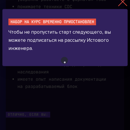
понимаете техники CDC
владеете навыками отладки схем на
симуляторе и FPGA
НАБОР НА КУРС ВРЕМЕННО ПРИОСТАНОВЛЕН
уверенно используете системы
Чтобы не пропустить старт следующего, вы
контроля версий
можете подписаться на рассылку Истового
владеете Linux
инженера.
знакомы со скриптовыми языками (Tcl,
Bash, Make, Python)
пишете понятный код, доступный для
наследования
имеете опыт написания документации
на разрабатываемый блок
ОТЛИЧНО, ЕСЛИ ВЫ: