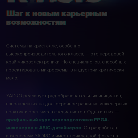
Шаг к новым карьерным
возможностям
Системы на кристалле, особенно
высокопроизводительного класса, — это передовой
край микроэлектроники. Но специалистов, способных
проектировать микросхемы, в индустрии критически
мало.
YADRO реализует ряд образовательных инициатив,
направленных на долгосрочное развитие инженерных
практик и рост числа специалистов. Одна из них —
профильный курс переподготовки FPGA-
Он разработан
инженеров в ASIC-дизайнеров.
инженерами YADRO и имеет прикладной фокус на