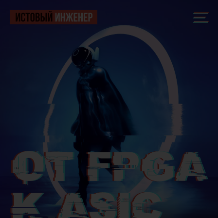
ОТ FPGA К 