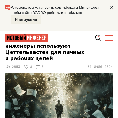
Главная
Заметки
Гуляем по цифровому саду: как инже
ОТ РЕДАКЦИИ
ИНЖЕНЕРНАЯ КУЛЬТУРА
ОБУЧЕНИЕ
Гуляем по цифровому саду: как
инженеры используют
Цеттелькастен для личных
и рабочих целей
2853
8
0
31 ИЮЛЯ 2024