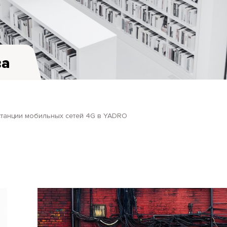
ва
станции мобильных сетей 4G в YADRO