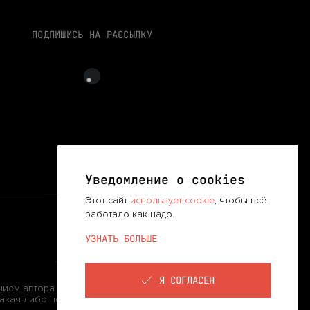
ПОДПИШИСЬ НА РАССЫЛКУ
Уведомление о cookies
Этот сайт
использует cookie
, чтобы всё
работало как надо.
УЗНАТЬ БОЛЬШЕ
Я СОГЛАСЕН
нием автора материала и следующей информации: «©
кая-либо переработка (в том числе внесение в них