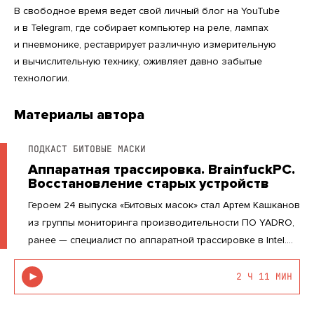
В свободное время ведет свой личный блог на YouTube
и в Telegram, где собирает компьютер на реле, лампах
и пневмонике, реставрирует различную измерительную
и вычислительную технику, оживляет давно забытые
технологии.
Материалы автора
ПОДКАСТ БИТОВЫЕ МАСКИ
Аппаратная трассировка. BrainfuckPC.
Восстановление старых устройств
Героем 24 выпуска «Битовых масок» стал Артем Кашканов
из группы мониторинга производительности ПО YADRO,
ранее — специалист по аппаратной трассировке в Intel.
Артем — создатель популярного YouTube-канала, где он
показывает, как создает новые необычные
2 Ч 11 МИН
вычислительные...