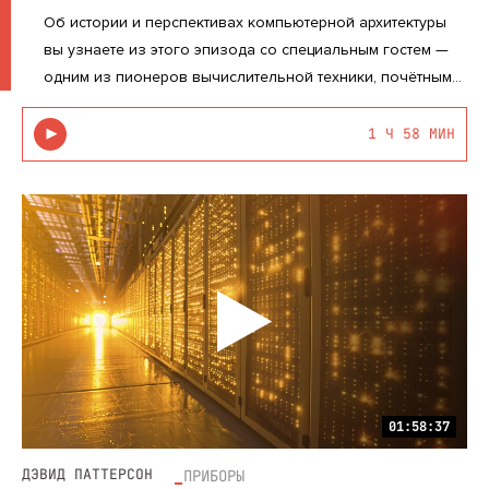
Об истории и перспективах компьютерной архитектуры
вы узнаете из этого эпизода со специальным гостем —
одним из пионеров вычислительной техники, почётным
профессором компьютерных наук Калифорнийского
университета в Беркли Дэвидом Паттерсоном. Дэвид
1 Ч 58 МИН
Паттерсон всемирно...
01:58:37
ДЭВИД ПАТТЕРСОН
ПРИБОРЫ