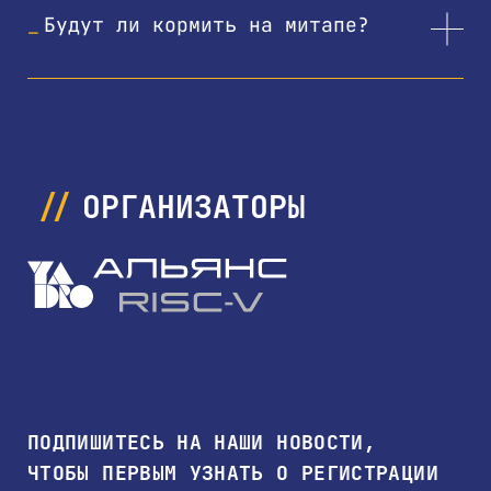
инженер».
Подпишитесь
, чтобы
Будут ли кормить на митапе?
не пропустить.
Да, с 18:00 будет организован велком-
кофе, а после первых двух докладов
предусмотрен перерыв на еду. Кофе и чай
будут доступны все время.
ОРГАНИЗАТОРЫ
ПОДПИШИТЕСЬ НА НАШИ НОВОСТИ,
ЧТОБЫ ПЕРВЫМ УЗНАТЬ О РЕГИСТРАЦИИ