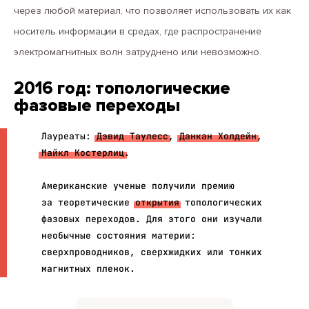
через любой материал, что позволяет использовать их как
носитель информации в средах, где распространение
электромагнитных волн затруднено или невозможно.
2016 год: топологические
фазовые переходы
Лауреаты:
Дэвид Таулесс
,
Данкан Холдейн
,
Майкл Костерлиц
.
Американские ученые получили премию
за теоретические
открытия
топологических
фазовых переходов. Для этого они
изучали
необычные состояния материи:
сверхпроводников, сверхжидких или тонких
магнитных пленок.