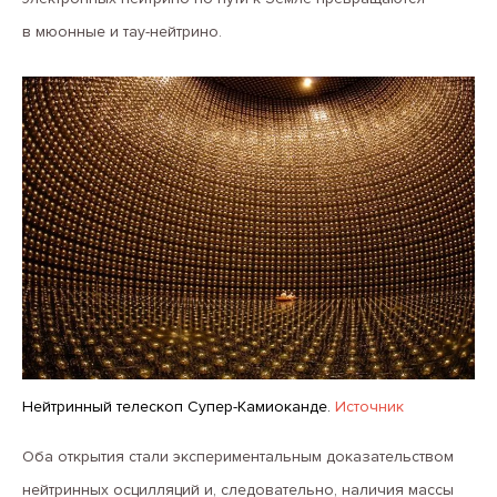
в мюонные и тау-нейтрино.
Нейтринный телескоп Супер-Камиоканде.
Источник
Оба открытия стали экспериментальным доказательством
нейтринных осцилляций и, следовательно, наличия массы