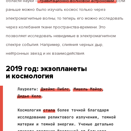
области науки —
гравитационно-волновой астрономии
. Если
раньше можно было изучать космос только через
электромагнитные волны, то теперь его можно исследовать
через колебания ткани пространства-времени. Это
позволяет исследовать невидимые в электромагнитном
спектре события. Например, слияния черных дыр,
нейтронных звезд и их взаимодействия.
2019 год: экзопланеты
и космология
Лауреаты:
Джеймс Пиблс
,
Мишель Майор
,
Дидье Кело
.
Космология
стала
более точной благодаря
исследованию реликтового излучения, темной
материи и темной энергии. Ученые детально