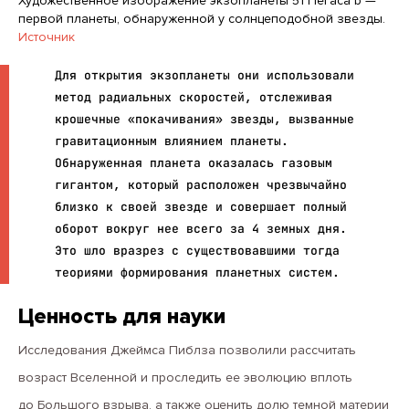
Художественное изображение экзопланеты 51 Пегаса b —
первой планеты, обнаруженной у солнцеподобной звезды.
Источник
Для открытия экзопланеты они использовали
метод радиальных скоростей, отслеживая
крошечные «покачивания» звезды, вызванные
гравитационным влиянием планеты.
Обнаруженная планета оказалась газовым
гигантом, который расположен чрезвычайно
близко к своей звезде и совершает полный
оборот вокруг нее всего за 4 земных дня.
Это шло вразрез с существовавшими тогда
теориями формирования планетных систем.
Ценность для науки
Исследования Джеймса Пиблза позволили рассчитать
возраст Вселенной и проследить ее эволюцию вплоть
до Большого взрыва, а также оценить долю темной материи