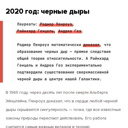
2020 год: черные дыры
Лауреаты:
Роджер Пенроуз
,
Райнхард Генцель
,
Андреа Гез
.
Роджер Пенроуз математически
доказал
, что
образование черных дыр — прямое следствие
общей теории относительности. А Райнхард
Генцель и Андреа Гез экспериментально
подтвердили существование сверхмассивной
черной дыры в центре нашей Галактики.
В 1965 году, через десять лет после смерти Альберта
Эйнштейна, Пенроуз доказал, что в сердце любой черной
дыры скрывается сингулярность — точка, где все известные
законы природы перестают действовать. Его работа
считается самым важным вкладом в теорию