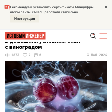
Главная
Заметки
Рецепт приготовления плазмы в дома
ОТ РЕДАКЦИИ
НАУЧПОП
Рецепт приготовления плазмы
в домашних условиях: опыт
с виноградом
1873
7
0
3 МАЯ 2024