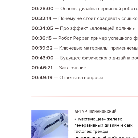
00:28:00
—
Основы дизайна сервисной робот
00:32:14
—
Почему не стоит создавать слишк
00:34:05
—
Про эффект «‎зловещей долины»
00:36:15
—
Робот Pepper: пример успешного ф
00:39:32
—
Ключевые материалы, применяемы
00:43:00
—
Будущее физического дизайна ро
00:46:21
—
Заключение
00:49:19
—
Ответы на вопросы
АРТУР ШИМАНОВСКИЙ
«Чувствующее» железо,
генеративный дизайн и dark
factories: тренды
промышленной робототехник