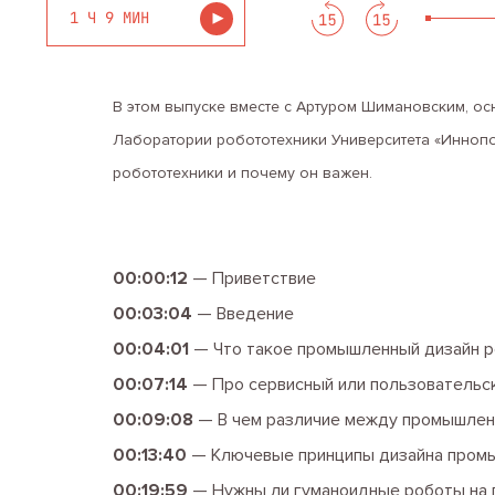
1 Ч 9 МИН
В этом выпуске вместе с Артуром Шимановским, о
Лаборатории робототехники Университета «Иннопол
робототехники и почему он важен.
00:00:12
—
Приветствие
00:03:04
—
Введение
00:04:01
—
Что такое промышленный дизайн 
00:07:14
—
Про сервисный или пользовательс
00:09:08
—
В чем различие между промышлен
00:13:40
—
Ключевые принципы дизайна пром
00:19:59
—
Нужны ли гуманоидные роботы на 