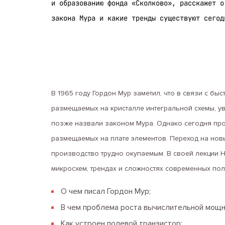
и образованию фонда «Сколково», расскажет о
закона Мура и какие тренды существуют сегод
В 1965 году Гордон Мур заметил, что в связи с бы
размещаемых на кристалле интегральной схемы, у
позже назвали законом Мура. Однако сегодня про
размещаемых на плате элементов. Переход на новы
производство трудно окупаемым. В своей лекции 
микросхем, трендах и сложностях современных пол
О чем писал Гордон Мур;
В чем проблема роста вычислительной мощн
Как устроен полевой транзистор;