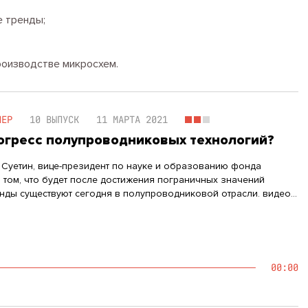
е тренды;
роизводстве микросхем.
НЕР
10 ВЫПУСК
11 МАРТА 2021
рогресс полупроводниковых технологий?
 Суетин, вице-президент по науке и образованию фонда
о том, что будет после достижения пограничных значений
ды существуют сегодня в полупроводниковой отрасли. видео
по темеВидеоверсия выпуска Cмотреть → Т…
00:00