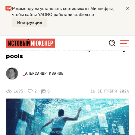
Главная
Мастерская
Три способа оптимизировать рабо
ПРОГРАММЫ
Три способа оптимизировать работу
с памятью на Go с помощью memory
pools
АЛЕКСАНДР ИВАНОВ
1695
2
0
16 СЕНТЯБРЯ 2024