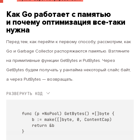
Как Go работает с памятью
и почему оптимизация все-таки
нужна
Перед тем, как перейти к первому способу, рассмотрим, как
Go и Garbage Collector распоряжаются памятью. Взгляните
на примитивные функции GetBytes и PutBytes. Через
GetBytes будем получать у рантайма некоторый слайс байт,
а через PutBytes — возвращать.
РАЗВЕРНУТЬ КОД
func (p *NoPool) GetBytes() *[]byte {

	b := make([]byte, 0, ContentCap)

	return &b

}
