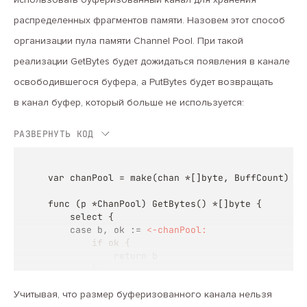
распределенных фрагментов памяти. Назовем этот способ
организации пула памяти Channel Pool. При такой
реализации GetBytes будет дожидаться появления в канале
освободившегося буфера, а PutBytes будет возвращать
в канал буфер, который больше не используется:
РАЗВЕРНУТЬ КОД
var chanPool = make(chan *[]byte, BuffCount)

func (p *ChanPool) GetBytes() *[]byte {

	select {

	case b, ok := 
<
-chanPool:
if
ok
{
return
b
}
default:
Учитывая, что размер буферизованного канала нельзя
}