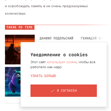
и освобождать память в не очень предсказуемых
количествах.
ТАКЖЕ ПО ТЕМЕ
ДАНИИЛ ПОДОЛЬСКИЙ
ГЕННАДИЙ КОВАЛЁ
5 способов писать эффективный код
на Go: от нейминга переменных
Уведомление о cookies
до архитектуры
ЧИТАТЬ
Этот сайт
использует cookie
, чтобы всё
работало как надо.
ВЛАДИСЛАВ БЕЛОГРУДОВ
УЗНАТЬ БОЛЬШЕ
Простые правила, которые помогают
писать на Go без побочных эффектов
ЧИТАТЬ
Я СОГЛАСЕН