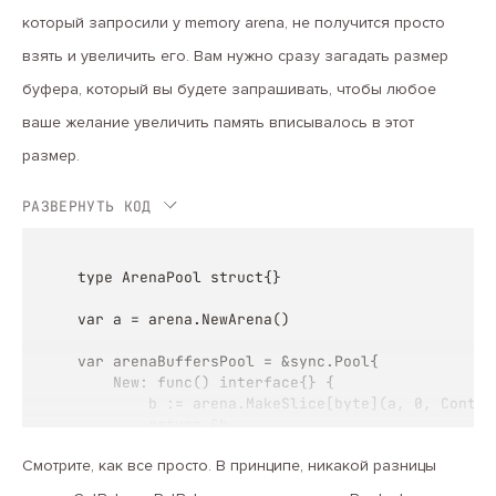
который запросили у memory arena, не получится просто
взять и увеличить его. Вам нужно сразу загадать размер
буфера, который вы будете запрашивать, чтобы любое
ваше желание увеличить память вписывалось в этот
размер.
РАЗВЕРНУТЬ КОД
type ArenaPool struct{}

var a = arena.NewArena()

var arenaBuffersPool = &sync.Pool{

	New: func() interface{} {

		b := arena.MakeSlice[byte](a, 0, ContentCap)

		return &b

	},

Смотрите, как все просто. В принципе, никакой разницы
}
