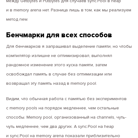
между GetBytes и PutBytes для случаев sync.Pool в heap
func (p *ArenaPool) GetBytes() *[]byte {

	return arenaBuffersPool.Get().(*[]byte)

и в memory arena нет. Разница лишь в том, как мы реализуем
}

метод new.
func (p *ArenaPool) PutBytes(b *[]byte) {

	if cap(*b) > ContentCap {

Бенчмарки для всех способов
		return

	}

Для бенчмарков я запрашивал выделение памяти, но чтобы
	*b = (*b)[:0]

компилятор излишне не оптимизировал, выполнял
	arenaBuffersPool.Put(b)

}
рандомное изменение этого куска памяти, затем
освобождал память в случае без оптимизации или
возвращал эту память назад в memory pool.
Видим, что обычная работа с памятью без экспериментов
с memory pools на порядок медленнее, чем остальные
способы. Memory pool, организованный на channels, чуть-
чуть медленнее, чем два других. А sync.Pool на heap
и sync.Pool на memory arena показали приблизительно