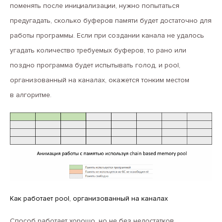
b
:
=
 make([]byte,
0,
ContentCap)
поменять после инициализации, нужно попытаться
return
&b
}
предугадать, сколько буферов памяти будет достаточно для
работы программы. Если при создании канала не удалось
func
(p
*ChanPool)
PutBytes(b
*[]byte)
{
if
cap(*b)
>
 ContentCap {

угадать количество требуемых буферов, то рано или
		return

поздно программа будет испытывать голод, и pool,
	}

	*b = (*b)[:0]

организованный на каналах, окажется тонким местом
	chanPool <- b

в алгоритме.
	return

}
Как работает pool, организованный на каналах
Способ работает хорошо, но не без недостатков.