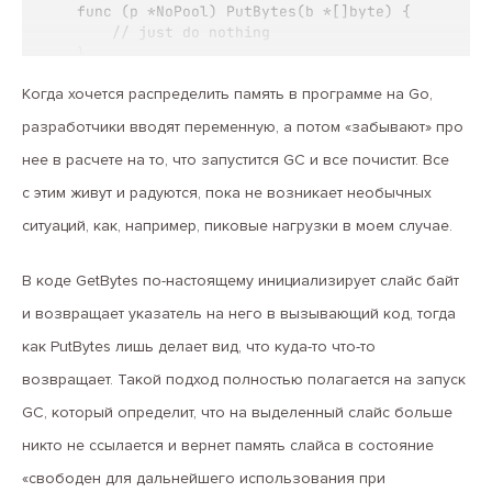
func (p *NoPool) PutBytes(b *[]byte) {

	// just do nothing

}
Когда хочется распределить память в программе на Go,
разработчики вводят переменную, а потом «забывают» про
нее в расчете на то, что запустится GC и все почистит. Все
с этим живут и радуются, пока не возникает необычных
ситуаций, как, например, пиковые нагрузки в моем случае.
В коде GetBytes по-настоящему инициализирует слайс байт
и возвращает указатель на него в вызывающий код, тогда
как PutBytes лишь делает вид, что куда-то что-то
возвращает. Такой подход полностью полагается на запуск
GC, который определит, что на выделенный слайс больше
никто не ссылается и вернет память слайса в состояние
«свободен для дальнейшего использования при