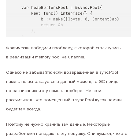
var heapBuffersPool = &sync.Pool{

	New: func() interface{} {

		b := make([]byte, 0, ContentCap)

		return &b

	},

}

Фактически победили проблему, с которой столкнулись
func (p *SyncPool) GetBytes() *[]byte {

	return heapBuffersPool.Get().(*[]byte)

в реализации memory pool на Channel.
}

func (p *SyncPool) PutBytes(b *[]byte) {

Однако не забывайте: если возвращенная в sync.Pool
	if cap(*b) > ContentCap {

память не используется в данный момент, то GC придет
		return

	}

по расписанию и эту память подберет. Не стоит
	*b = (*b)[:0]

рассчитывать, что помещенный в sync.Pool кусок памяти
	heapBuffersPool.Put(b)

}
будет там всегда.
Поэтому не нужно хранить там данные. Некоторые
разработчики попадают в эту ловушку. Они думают, что это