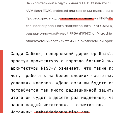
Вычислительный модуль имеет 2 ГБ DD3 памяти с 
NVM flash EDAC-protected для хранения телеметричес
Процессорное ядро
имплементировано
на FPGA
Po
специализированного процессорного IP от GAISER,
радиационно-устойчивой FPGA (ПЛИС) от Microchi
отказоустойчивость системы на околоземной орби
Санди Хабинк, генеральный директор Gaisl
простую архитектуру c гораздо большей вы
архитектуры RISC-V означает, что такие п
могут работать на более высоких частотах
условиях космоса. «Даже если вы будете и
потребуется так много радиационной защит
итоге он будет в десять раз медленнее, ч
важен каждый мегагерц», — отметил он.
Источник:
embeddedcomputing.com
.