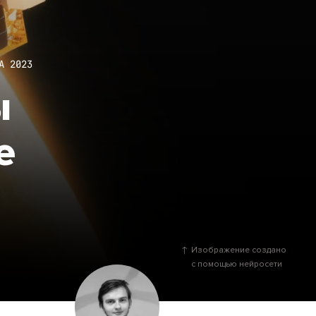
А 2023
ы
е
Изображение создано
с помощью нейросети