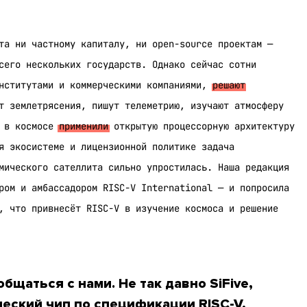
та ни частному капиталу, ни open-source проектам —
сего нескольких государств. Однако сейчас сотни
институтами и коммерческими компаниями,
решают
т землетрясения, пишут телеметрию, изучают атмосферу
о в космосе
применили
открытую процессорную архитектуру
я экосистеме и лицензионной политике задача
мического сателлита сильно упростилась. Наша редакция
ром и амбассадором RISC-V International — и попросила
, что привнесёт RISC-V в изучение космоса и решение
бщаться с нами. Не так давно SiFive,
еский чип по спецификации RISC-V,