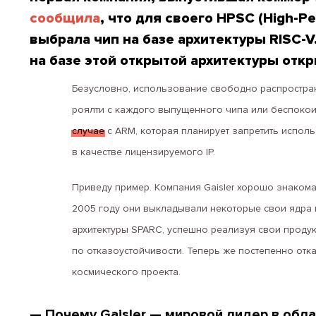
сообщила
, что для своего HPSC (High-P
выбрала чип на базе архитектуры RISC-V
на базе этой открытой архитектуры откр
Безусловно, использование свободно распростран
роялти с каждого выпущенного чипа или беспокои
случае
с ARM, которая планирует запретить исполь
в качестве лицензируемого IP.
Приведу пример. Компания Gaisler хорошо знаком
2005 году они выкладывали некоторые свои ядра в
архитектуры SPARC, успешно реализуя свои проду
по отказоустойчивости. Теперь же постепенно отк
космического проекта.
— Почему Gaisler — мировой лидер в обл