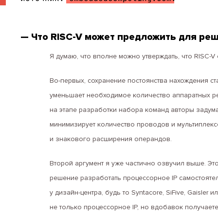
— Что RISC-V может предложить для ре
Я думаю, что вполне можно утверждать, что RISC-V 
Во-первых, сохранение постоянства нахождения старш
уменьшает необходимое количество аппаратных рес
на этапе разработки набора команд авторы задума
минимизирует количество проводов и мультиплекс
и знакового расширения операндов.
Второй аргумент я уже частично озвучил выше. Это
решение разработать процессорное IP самостоятель
у дизайн-центра, будь то Syntacore, SiFive, Gaisle
не только процессорное IP, но вдобавок получае