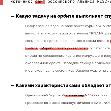
Источник:
сайт
российского Альянса RISC-
— Какую задачу на орбите выполняет спу
Процессорное ядро на базе архитектуры RISC-V с
вычислителя космического сателлита TRISAT-R, ра
совместного проекта Европейского космического
Skylabs
и
Мариборского университет
а. У сателлит
миссия по составлению карты ионизирующего изл
околоземной орбите. Отследить текущее положени
и ознакомиться с состоянием батареи можно на э
— Какими характеристиками обладает э
Одноплатный бортовой
компьютер
NANOhpm-obc п
процессорного ядра отказоустойчивого 32-bit NOEL