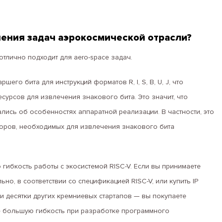
шения задач аэрокосмической отрасли?
отлично подходит для aero-space задач.
его бита для инструкций форматов R, I, S, B, U, J, что
урсов для извлечения знакового бита. Это значит, что
лись об особенностях аппаратной реализации. В частности, это
оров, необходимых для извлечения знакового бита
 гибкость работы с экосистемой RISC-V. Если вы принимаете
но, в соответствии со спецификацией RISC-V, или купить IP
r или десятки других кремниевых стартапов — вы покупаете
те большую гибкость при разработке программного