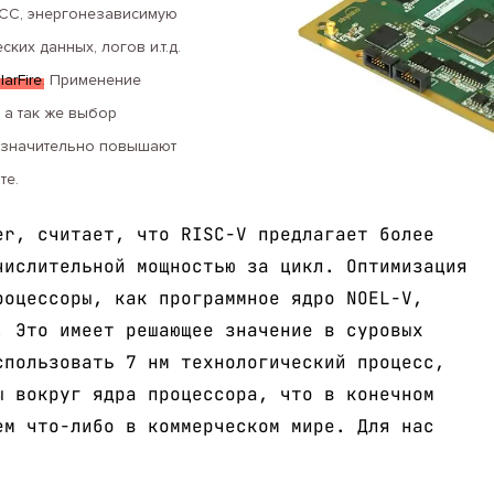
ECC, энергонезависимую
ких данных, логов и.т.д.
larFire
. Применение
 а так же выбор
p значительно повышают
те.
er, считает, что RISC-V предлагает более
числительной мощностью за цикл. Оптимизация
роцессоры, как программное ядро NOEL-V,
. Это имеет решающее значение в суровых
спользовать 7 нм технологический процесс,
ы вокруг ядра процессора, что в конечном
ем что-либо в коммерческом мире. Для нас