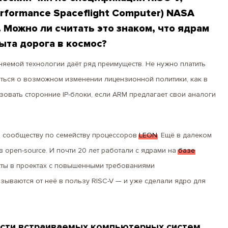
erformance Spaceflight Computer) NASA
. Можно ли считать это знаком, что ядрам
ыта дорога в космос?
яемой технологии даёт ряд преимуществ. Не нужно платить
ться о возможном изменении лицензионной политики, как в
зовать сторонние IP-блоки, если ARM предлагает свои аналоги
а сообществу по семейству процессоров
LEON
. Ещё в далеком
 open-source. И почти 20 лет работали с ядрами на
базе
кты в проектах с повышенными требованиями
азываются от неё в пользу RISC-V — и уже сделали ядро для
асти встраиваемых компьютерных систем