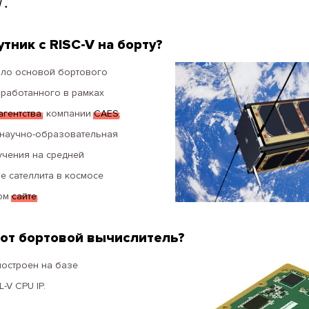
V.
тник с RISC-V на борту?
тало основой бортового
зработанного в рамках
агентства
, компании
CAES
,
а научно-образовательная
учения на средней
е сателлита в космосе
том
сайте
.
тот бортовой вычислитель?
остроен на базе
-V CPU IP.