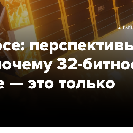
2 МАРТ
осе: перспектив
почему 32-битно
е — это только