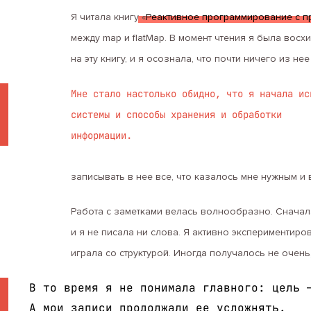
Я читала книгу «
Реактивное программирование с п
между map и flatMap. В момент чтения я была вос
на эту книгу, и я осознала, что почти ничего из не
Мне стало настолько обидно, что я начала ис
системы и способы хранения и обработки
информации.
записывать в нее все, что казалось мне нужным и
Работа с заметками велась волнообразно. Сначала
и я не писала ни слова. Я активно экспериментир
играла со структурой. Иногда получалось не очень
В то время я не понимала главного: цель 
А мои записи продолжали ее усложнять.