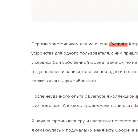
Первым заметочником для меня стал
Evernote
. Ко
устройства для одного пользователя, с ним пришло
у сервиса был собственный формат заметок, но не
тогда перенести записи, но с тех пор одно из гл
сможет открыть даже «Блокнот».
После неудачного опыта с Evernote я коллекционир
с их помощью. Анекдоты продолжали пылиться в tx
Я начала строить карьеру, и наставник посоветов
я отмахнулась и подумала: «У меня есть Google, я