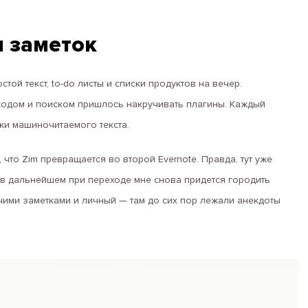
я заметок
той текст, to-do листы и списки продуктов на вечер.
 кодом и поиском пришлось накручивать плагины. Каждый
ки машиночитаемого текста.
 что Zim превращается во второй Evernote. Правда, тут уже
 в дальнейшем при переходе мне снова придется городить
очими заметками и личный — там до сих пор лежали анекдоты