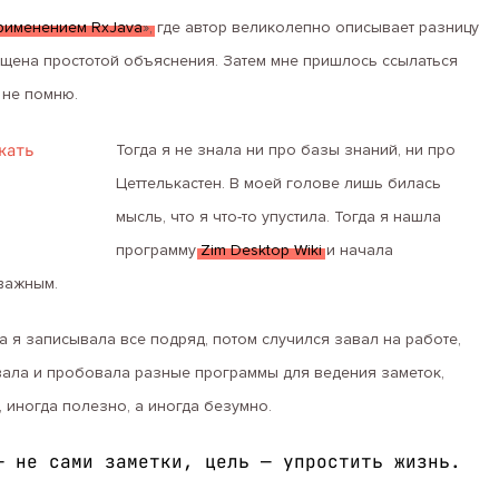
рименением RxJava
», где автор великолепно описывает разницу
хищена простотой объяснения. Затем мне пришлось ссылаться
е не помню.
кать
Тогда я не знала ни про базы знаний, ни про
Цеттелькастен. В моей голове лишь билась
мысль, что я что-то упустила. Тогда я нашла
программу
Zim Desktop Wiki
и начала
 важным.
 я записывала все подряд, потом случился завал на работе,
овала и пробовала разные программы для ведения заметок,
, иногда полезно, а иногда безумно.
— не сами заметки, цель — упростить жизнь.