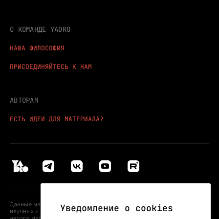
О КОМАНДЕ YADRO
НАША ФИЛОСОФИЯ
ПРИСОЕДИНЯЙТЕСЬ К НАМ
АВТОРАМ
ЕСТЬ ИДЕИ ДЛЯ МАТЕРИАЛА?
Данные материалы могут использоваться исключительно в учебных,
Уведомление о cookies
научных и информационных целях с обязательным указанием
автора материала и следующей информации: «© YADRO, 2026. Все