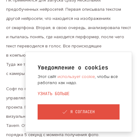
ПК применялся для запуска сразу нескольких
предобученных нейросетей. Первая описывала текстом
другой нейросети, что находится на изображениях
от смартфона. Вторая, в свою очередь, анализировала текст
и пыталась понять, где находится перформер, после чего
текст переводился в голос. Все происходящее
в компьютере транслировалось на большой телевизор.
Туда же транслировался голос нейросети и фотографии
Уведомление о cookies
с камеры смартфона.
Этот сайт
использует cookie
, чтобы всё
работало как надо.
Софт по большей части был написан под перформанс. Всем
УЗНАТЬ БОЛЬШЕ
управляла программа на Python, которую написал сам автор
проекта. Программа соединяла нейросети воедино. Для
Я СОГЛАСЕН
визуальной части использовалась готовая программа Silly
Tavern. Ответ нейросеть генерировала довольно быстро:
порядка 5 секунд с момента получения фото.