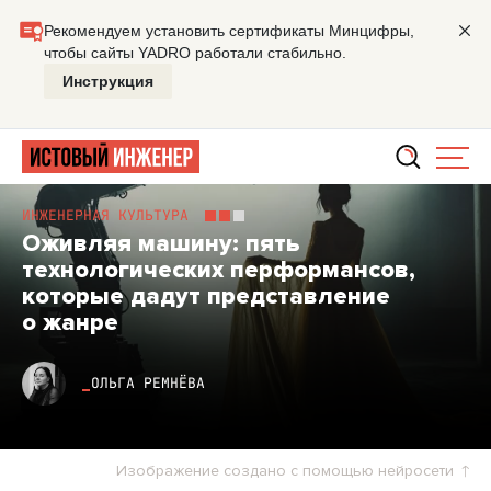
Главная
Склад ума
Оживляя машину: пять технологиче
ИНЖЕНЕРНАЯ КУЛЬТУРА
Оживляя машину: пять
технологических перформансов,
которые дадут представление
о жанре
ОЛЬГА РЕМНЁВА
Изображение создано с помощью нейросети