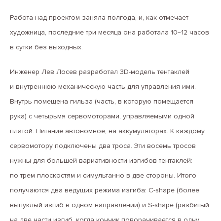
Работа над проектом заняла полгода, и, как отмечает
художница, последние три месяца она работала 10−12 часов
в сутки без выходных.
Инженер Лев Лосев разработал 3D-модель тентаклей
и внутреннюю механическую часть для управления ими.
Внутрь помещена гильза (часть, в которую помещается
рука) с четырьмя сервомоторами, управляемыми одной
платой. Питание автономное, на аккумуляторах. К каждому
сервомотору подключены два троса. Эти восемь тросов
нужны для большей вариативности изгибов тентаклей:
по трем плоскостям и симультанно в две стороны. Итого
получаются два ведущих режима изгиба: C-shape (более
выпуклый изгиб в одном направлении) и S-shape (разбитый
на две части изгиб, когда кончик поворачивается в одну