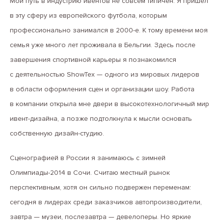
Мой путь в индустрию ивентов не совсем типичен. Я пришел
в эту сферу из европейского футбола, которым
профессионально занимался в 2000-е. К тому времени моя
семья уже много лет проживала в Бельгии. Здесь после
завершения спортивной карьеры я познакомился
с деятельностью ShowTex — одного из мировых лидеров
в области оформления сцен и организации шоу. Работа
в компании открыла мне двери в высокотехнологичный мир
ивент-дизайна, а позже подтолкнула к мысли основать
собственную дизайн-студию.
Сценографией в России я занимаюсь с зимней
Олимпиады-2014 в Сочи. Считаю местный рынок
перспективным, хотя он сильно подвержен переменам:
сегодня в лидерах среди заказчиков автопроизводители,
завтра — музеи, послезавтра — девелоперы. Но яркие