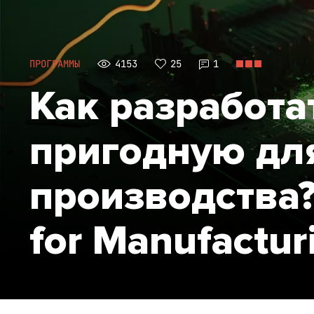
ПРОГРАММЫ
4153
25
1
Как разработат
пригодную дл
производства?
for Manufactur