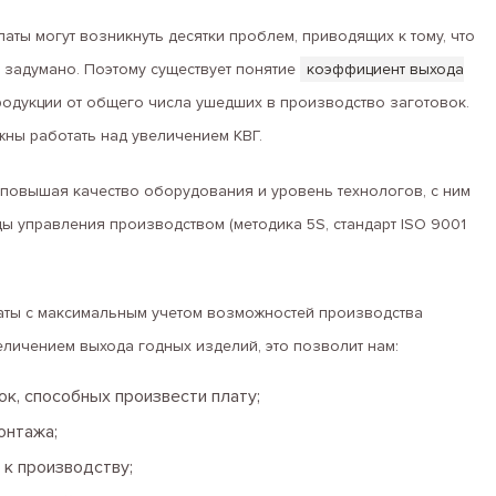
аты могут возникнуть десятки проблем, приводящих к тому, что
ак задумано. Поэтому существует понятие
коэффициент выхода
родукции от общего числа ушедших в производство заготовок.
жны работать над увеличением КВГ.
 повышая качество оборудования и уровень технологов, с ним
ы управления производством (методика 5S, стандарт ISO 9001
латы с максимальным учетом возможностей производства
личением выхода годных изделий, это позволит нам:
к, способных произвести плату;
онтажа;
 к производству;