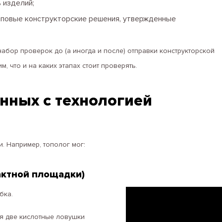
 изделий;
типовые конструкторские решения, утвержденные
набор проверок до (а иногда и после) отправки конструкторской
, что и на каких этапах стоит проверять.
анных с технологией
. Например, тополог мог:
актной площадки)
бка.
ся две кислотные ловушки