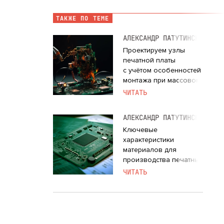
ТАКЖЕ ПО ТЕМЕ
АЛЕКСАНДР ПАТУТИНСКИЙ
Проектируем узлы
печатной платы
с учётом особенностей
монтажа при массовом
производстве. Подход
ЧИТАТЬ
DFA
АЛЕКСАНДР ПАТУТИНСКИЙ
Ключевые
характеристики
материалов для
производства печатных
плат
ЧИТАТЬ