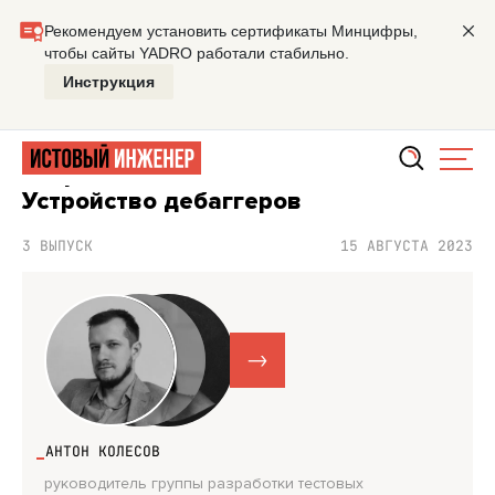
Главная
Подкасты
Битовые маски
Разработка небаж
ПОДКАСТ БИТОВЫЕ МАСКИ
Разработка небажного отладчика.
Устройство дебаггеров
3 ВЫПУСК
15 АВГУСТА 2023
->
АНТОН КОЛЕСОВ
ЕЛЕНА ЛЕПИЛК
руководитель группы разработки тестовых
cтарший инже