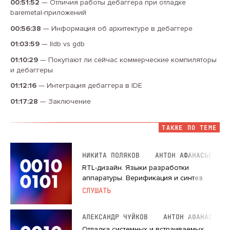
00:51:52
—
Отличия работы дебаггера при отладке
baremetal-приложений
00:56:38
—
Информация об архитектуре в дебаггере
01:03:59
—
lldb vs gdb
01:10:29
—
Покупают ли сейчас коммерческие компиляторы
и дебаггеры
01:12:16
—
Интеграция дебаггера в IDE
01:17:28
—
Заключение
ТАКЖЕ ПО ТЕМЕ
НИКИТА ПОЛЯКОВ
АНТОН АФАНАСЬЕВ
RTL-дизайн. Языки разработки
аппаратуры. Верификация и синтез
СЛУШАТЬ
АЛЕКСАНДР ЧУЙКОВ
АНТОН АФАНАСЬЕВ
Отладка системных и встраиваемых