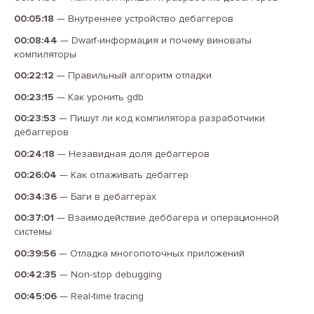
00:05:18
—
Внутреннее устройство дебаггеров
00:08:44
—
Dwarf-информация и почему виноваты
компиляторы
00:22:12
—
Правильный алгоритм отладки
00:23:15
—
Как уронить gdb
00:23:53
—
Пишут ли код компилятора разработчики
дебаггеров
00:24:18
—
Незавидная доля дебаггеров
00:26:04
—
Как отлаживать дебаггер
00:34:36
—
Баги в дебаггерах
00:37:01
—
Взаимодействие деббагера и операционной
системы
00:39:56
—
Отладка многопоточных приложений
00:42:35
—
Non-stop debugging
00:45:06
—
Real-time tracing