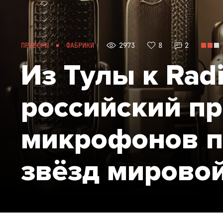
ПРИБОРЫ
ФАБРИКИ
2973
8
2
Из Тулы к Rad
российский п
микрофонов п
звёзд мирово