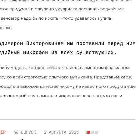
ногое придумал и откуда-то умудрялся доставать редчайшие
денсатор надо было искать. Что-то удавалось купить
ынке.
адимиром Викторовичем мы поставили перед ним
удийный микрофон из всех существующих.
ли ту модель, которая сейчас является ламповым флагманом.
осу со всей строгостью опытного музыканта. Представьте себе,
убедить в высоком качестве никому не известного продукта ещё
леть который нам помогала искренняя вера в то, что наши
НЕР
46 ВЫПУСК
2 АВГУСТА 2023