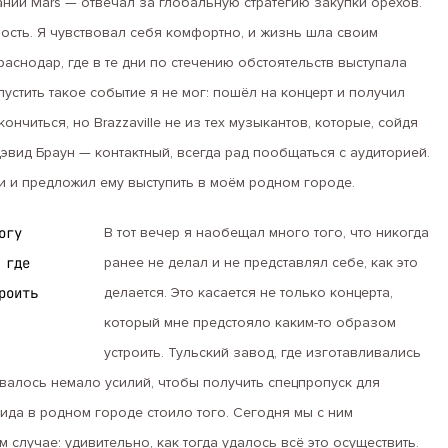
ании Mars — отвечал за глобальную стратегию закупки орехов.
сть. Я чувствовал себя комфортно, и жизнь шла своим
аснодар, где в те дни по стечению обстоятельств выступала
пустить такое событие я не мог: пошёл на концерт и получил
нчиться, но Brazzaville не из тех музыкантов, которые, сойдя
Дэвид Браун — контактный, всегда рад пообщаться с аудиторией.
и и предложил ему выступить в моём родном городе.
огу
В тот вечер я наобещал много того, что никогда
 где
ранее не делал и не представлял себе, как это
роить
делается. Это касается не только концерта,
который мне предстояло каким-то образом
устроить. Тульский завод, где изготавливались
алось немало усилий, чтобы получить спецпропуск для
ида в родном городе стоило того. Сегодня мы с ним
 случае: удивительно, как тогда удалось всё это осуществить.