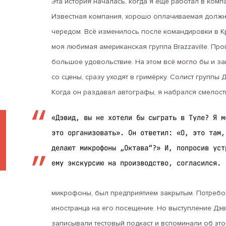
Эта история началась, когда я ещё работал в комп
Известная компания, хорошо оплачиваемая должно
чередом. Всё изменилось после командировки в Кр
моя любимая американская группа Brazzaville. Про
большое удовольствие. На этом всё могло бы и зако
со сцены, сразу уходят в гримёрку. Солист группы 
Когда он раздавал автографы, я набрался смелост
«Дэвид, вы не хотели бы сыграть в Туле? Я м
это организовать». Он ответил: «О, это там,
делают микрофоны „Октава“?» И, попросив уст
ему экскурсию на производство, согласился.
микрофоны, был предприятием закрытым. Потребов
иностранца на его посещение. Но выступление Дэв
записывали тестовый подкаст и вспоминали об этом