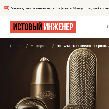
Т
Главная
Мастерская
Из Тулы к Radiohead: как рос