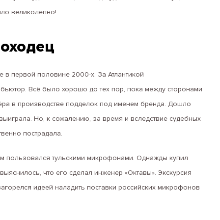
ыло великолепно!
роходец
 в первой половине 2000-х. За Атлантикой
бьютор. Всё было хорошо до тех пор, пока между сторонами
ёра в производстве подделок под именем бренда. Дошло
 выиграла. Но, к сожалению, за время и вследствие судебных
твенно пострадала.
ам пользовался тульскими микрофонами. Однажды купил
выяснилось, что его сделал инженер «Октавы». Экскурсия
загорелся идеей наладить поставки российских микрофонов