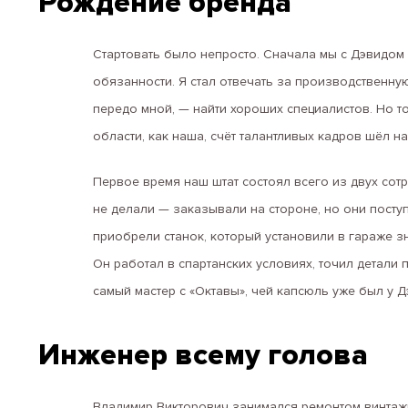
Рождение бренда
Стартовать было непросто. Сначала мы с Дэвидом
обязанности. Я стал отвечать за производственну
передо мной, — найти хороших специалистов. Но т
области, как наша, счёт талантливых кадров шёл 
Первое время наш штат состоял всего из двух сот
не делали — заказывали на стороне, но они посту
приобрели станок, который установили в гараже з
Он работал в спартанских условиях, точил детали 
самый мастер с «Октавы», чей капсюль уже был у Д
Инженер всему голова
Владимир Викторович занимался ремонтом винтажн