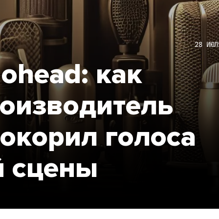
28 ИЮЛ
iohead: как
роизводитель
окорил голоса
й сцены