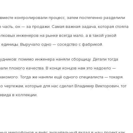
 вместе контролировали процесс, затем постепенно разделили
ю часть, он — за продажи. Самая важная задача, которая стояла
олковых инженеров на рынке всегда мало, а в такой узкой
на единицы. Выручало одно — соседство с фабрикой.
рудников: помимо инженера наняли сборщицу. Детали тогда
пали плохого качества. В конце концов нам это надоело —
накомого. Тогда же наняли ещё одного специалиста — токаря.
по чертежам, которые для нас сделал Владимир Викторович, тот
эвида в коллекции.
ых микрофонов и внёс значительный вклад в наш проект как